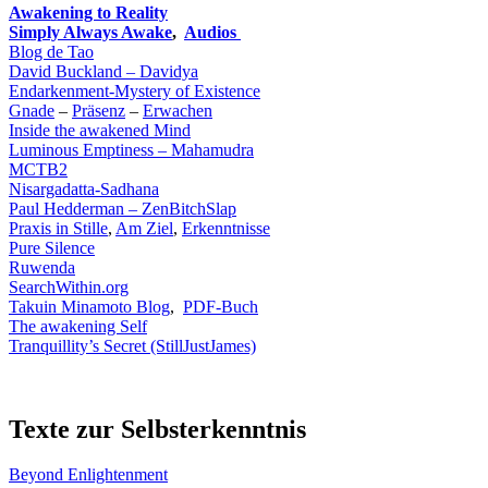
Awakening to Reality
Simply Always Awake
,
Audios
Blog de Tao
David Buckland – Davidya
Endarkenment-Mystery of Existence
Gnade
–
Präsenz
–
Erwachen
Inside the awakened Mind
Luminous Emptiness – Mahamudra
MCTB2
Nisargadatta-Sadhana
Paul Hedderman
– ZenBitchSlap
Praxis in Stille
,
Am Ziel
,
Erkenntnisse
Pure Silence
Ruwenda
SearchWithin.org
Takuin Minamoto Blog
,
PDF-Buch
The awakening Self
Tranquillity’s Secret (StillJustJames)
Texte zur Selbsterkenntnis
Beyond Enlightenment