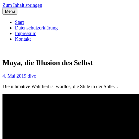
Zum Inhalt springen
Menü
Start
Datenschutzerklärung
Impressum
Kontakt
Dieter Vollmuth
Dem Leben lauschen…
Maya, die Illusion des Selbst
4. Mai 2019
divo
Die ultimative Wahrheit ist wortlos, die Stille in der Stille…