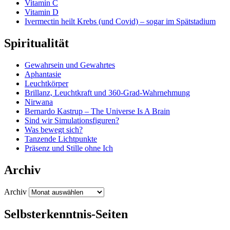
Vitamin C
Vitamin D
Ivermectin heilt Krebs (und Covid) – sogar im Spätstadium
Spiritualität
Gewahrsein und Gewahrtes
Aphantasie
Leuchtkörper
Brillanz, Leuchtkraft und 360-Grad-Wahrnehmung
Nirwana
Bernardo Kastrup – The Universe Is A Brain
Sind wir Simulationsfiguren?
Was bewegt sich?
Tanzende Lichtpunkte
Präsenz und Stille ohne Ich
Archiv
Archiv
Selbsterkenntnis-Seiten