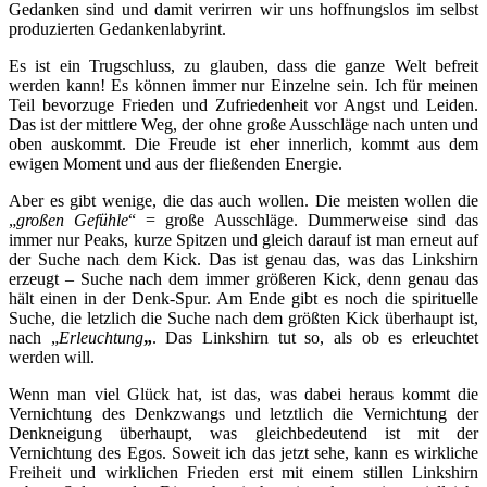
Gedanken sind und damit verirren wir uns hoffnungslos im selbst
produzierten Gedankenlabyrint.
Es ist ein Trugschluss, zu glauben, dass die ganze Welt befreit
werden kann! Es können immer nur Einzelne sein. Ich für meinen
Teil bevorzuge Frieden und Zufriedenheit vor Angst und Leiden.
Das ist der mittlere Weg, der ohne große Ausschläge nach unten und
oben auskommt. Die Freude ist eher innerlich, kommt aus dem
ewigen Moment und aus der fließenden Energie.
Aber es gibt wenige, die das auch wollen. Die meisten wollen die
„
großen Gefühle
“ = große Ausschläge. Dummerweise sind das
immer nur Peaks, kurze Spitzen und gleich darauf ist man erneut auf
der Suche nach dem Kick. Das ist genau das, was das Linkshirn
erzeugt – Suche nach dem immer größeren Kick, denn genau das
hält einen in der Denk-Spur. Am Ende gibt es noch die spirituelle
Suche, die letzlich die Suche nach dem größten Kick überhaupt ist,
nach „
Erleuchtung
„
. Das Linkshirn tut so, als ob es erleuchtet
werden will.
Wenn man viel Glück hat, ist das, was dabei heraus kommt die
Vernichtung des Denkzwangs und letztlich die Vernichtung der
Denkneigung überhaupt, was gleichbedeutend ist mit der
Vernichtung des Egos. Soweit ich das jetzt sehe, kann es wirkliche
Freiheit und wirklichen Frieden erst mit einem stillen Linkshirn