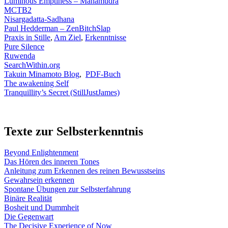
Luminous Emptiness – Mahamudra
MCTB2
Nisargadatta-Sadhana
Paul Hedderman
– ZenBitchSlap
Praxis in Stille
,
Am Ziel
,
Erkenntnisse
Pure Silence
Ruwenda
SearchWithin.org
Takuin Minamoto Blog
,
PDF-Buch
The awakening Self
Tranquillity’s Secret (StillJustJames)
Texte zur Selbsterkenntnis
Beyond Enlightenment
Das Hören des inneren Tones
Anleitung zum Erkennen des reinen Bewusstseins
Gewahrsein erkennen
Spontane Übungen zur Selbsterfahrung
Binäre Realität
Bosheit und Dummheit
Die Gegenwart
The Decisive Experience of Now