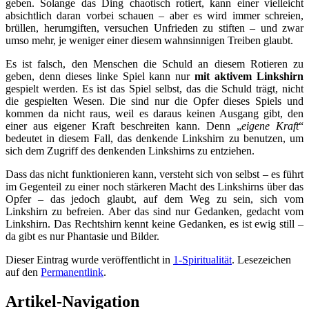
geben. Solange das Ding chaotisch rotiert, kann einer vielleicht
absichtlich daran vorbei schauen – aber es wird immer schreien,
brüllen, herumgiften, versuchen Unfrieden zu stiften – und zwar
umso mehr, je weniger einer diesem wahnsinnigen Treiben glaubt.
Es ist falsch, den Menschen die Schuld an diesem Rotieren zu
geben, denn dieses linke Spiel kann nur
mit aktivem Linkshirn
gespielt werden. Es ist das Spiel selbst, das die Schuld trägt, nicht
die gespielten Wesen. Die sind nur die Opfer dieses Spiels und
kommen da nicht raus, weil es daraus keinen Ausgang gibt, den
einer aus eigener Kraft beschreiten kann. Denn „
eigene Kraft
“
bedeutet in diesem Fall, das denkende Linkshirn zu benutzen, um
sich dem Zugriff des denkenden Linkshirns zu entziehen.
Dass das nicht funktionieren kann, versteht sich von selbst – es führt
im Gegenteil zu einer noch stärkeren Macht des Linkshirns über das
Opfer – das jedoch glaubt, auf dem Weg zu sein, sich vom
Linkshirn zu befreien. Aber das sind nur Gedanken, gedacht vom
Linkshirn. Das Rechtshirn kennt keine Gedanken, es ist ewig still –
da gibt es nur Phantasie und Bilder.
Dieser Eintrag wurde veröffentlicht in
1-Spiritualität
. Lesezeichen
auf den
Permanentlink
.
Artikel-Navigation