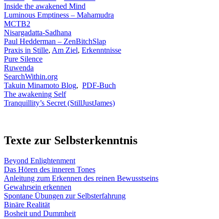
Inside the awakened Mind
Luminous Emptiness – Mahamudra
MCTB2
Nisargadatta-Sadhana
Paul Hedderman
– ZenBitchSlap
Praxis in Stille
,
Am Ziel
,
Erkenntnisse
Pure Silence
Ruwenda
SearchWithin.org
Takuin Minamoto Blog
,
PDF-Buch
The awakening Self
Tranquillity’s Secret (StillJustJames)
Texte zur Selbsterkenntnis
Beyond Enlightenment
Das Hören des inneren Tones
Anleitung zum Erkennen des reinen Bewusstseins
Gewahrsein erkennen
Spontane Übungen zur Selbsterfahrung
Binäre Realität
Bosheit und Dummheit