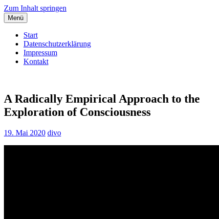
Zum Inhalt springen
Menü
Start
Datenschutzerklärung
Impressum
Kontakt
Dieter Vollmuth
Dem Leben lauschen…
A Radically Empirical Approach to the
Exploration of Consciousness
19. Mai 2020
divo