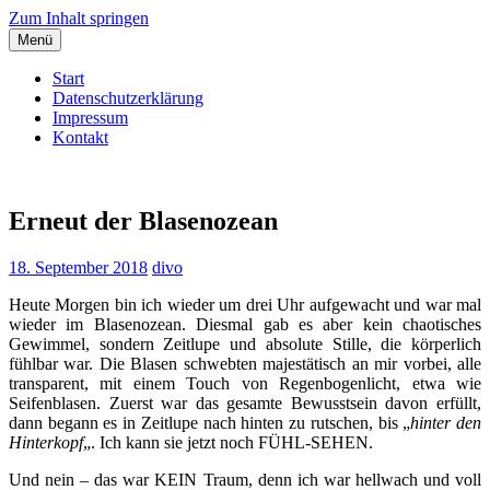
Zum Inhalt springen
Menü
Start
Datenschutzerklärung
Impressum
Kontakt
Dieter Vollmuth
Dem Leben lauschen…
Erneut der Blasenozean
18. September 2018
divo
Heute Morgen bin ich wieder um drei Uhr aufgewacht und war mal
wieder im Blasenozean. Diesmal gab es aber kein chaotisches
Gewimmel, sondern Zeitlupe und absolute Stille, die körperlich
fühlbar war. Die Blasen schwebten majestätisch an mir vorbei, alle
transparent, mit einem Touch von Regenbogenlicht, etwa wie
Seifenblasen. Zuerst war das gesamte Bewusstsein davon erfüllt,
dann begann es in Zeitlupe nach hinten zu rutschen, bis „
hinter den
Hinterkopf
„. Ich kann sie jetzt noch FÜHL-SEHEN.
Und nein – das war KEIN Traum, denn ich war hellwach und voll