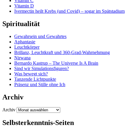
Vitamin C
Vitamin D
Ivermectin heilt Krebs (und Covid) – sogar im Spätstadium
Spiritualität
Gewahrsein und Gewahrtes
Aphantasie
Leuchtkörper
Brillanz, Leuchtkraft und 360-Grad-Wahrnehmung
Nirwana
Bernardo Kastrup – The Universe Is A Brain
Sind wir Simulationsfiguren?
Was bewegt sich?
Tanzende Lichtpunkte
Präsenz und Stille ohne Ich
Archiv
Archiv
Selbsterkenntnis-Seiten