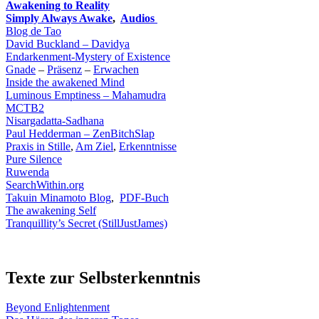
Awakening to Reality
Simply Always Awake
,
Audios
Blog de Tao
David Buckland – Davidya
Endarkenment-Mystery of Existence
Gnade
–
Präsenz
–
Erwachen
Inside the awakened Mind
Luminous Emptiness – Mahamudra
MCTB2
Nisargadatta-Sadhana
Paul Hedderman
– ZenBitchSlap
Praxis in Stille
,
Am Ziel
,
Erkenntnisse
Pure Silence
Ruwenda
SearchWithin.org
Takuin Minamoto Blog
,
PDF-Buch
The awakening Self
Tranquillity’s Secret (StillJustJames)
Texte zur Selbsterkenntnis
Beyond Enlightenment