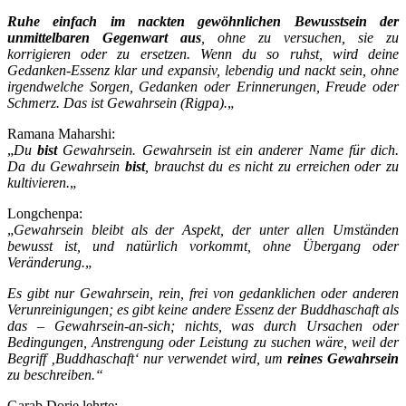
Ruhe einfach im nackten gewöhnlichen Bewusstsein der
unmittelbaren Gegenwart aus
, ohne zu versuchen, sie zu
korrigieren oder zu ersetzen. Wenn du so ruhst, wird deine
Gedanken-Essenz klar und expansiv, lebendig und nackt sein, ohne
irgendwelche Sorgen, Gedanken oder Erinnerungen, Freude oder
Schmerz. Das ist Gewahrsein (Rigpa).
„
Ramana Maharshi:
„
Du
bist
Gewahrsein. Gewahrsein ist ein anderer Name für dich.
Da du Gewahrsein
bist
, brauchst du es nicht zu erreichen oder zu
kultivieren.
„
Longchenpa:
„
Gewahrsein
bleibt als der Aspekt, der unter allen Umständen
bewusst ist, und natürlich vorkommt, ohne Übergang oder
Veränderung.
„
Es gibt nur Gewahrsein, rein, frei von gedanklichen oder anderen
Verunreinigungen; es gibt keine andere Essenz der Buddhaschaft als
das – Gewahrsein-an-sich; nichts, was durch Ursachen oder
Bedingungen, Anstrengung oder Leistung zu suchen wäre, weil der
Begriff ‚Buddhaschaft‘ nur verwendet wird, um
reines Gewahrsein
zu beschreiben.“
Garab Dorje lehrte: