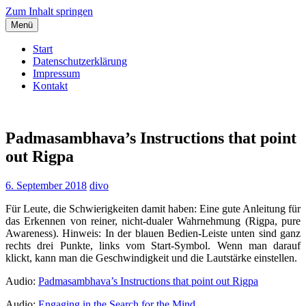
Zum Inhalt springen
Menü
Start
Datenschutzerklärung
Impressum
Kontakt
Dieter Vollmuth
Dem Leben lauschen…
Padmasambhava’s Instructions that point
out Rigpa
6. September 2018
divo
Für Leute, die Schwierigkeiten damit haben: Eine gute Anleitung für
das Erkennen von reiner, nicht-dualer Wahrnehmung (Rigpa, pure
Awareness). Hinweis: In der blauen Bedien-Leiste unten sind ganz
rechts drei Punkte, links vom Start-Symbol. Wenn man darauf
klickt, kann man die Geschwindigkeit und die Lautstärke einstellen.
Audio:
Padmasambhava’s Instructions that point out Rigpa
Audio:
Engaging in the Search for the Mind