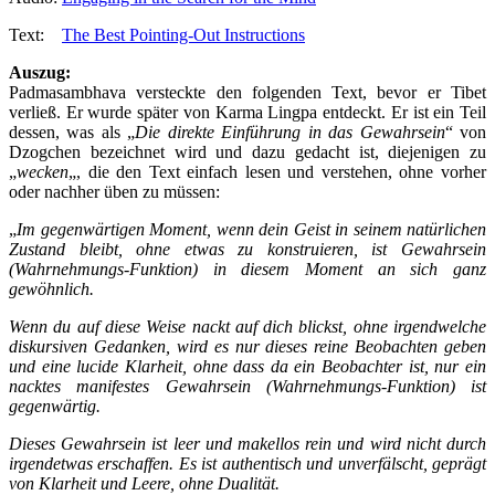
Text:
The Best Pointing-Out Instructions
Auszug:
Padmasambhava versteckte den folgenden Text, bevor er Tibet
verließ. Er wurde später von Karma Lingpa entdeckt. Er ist ein Teil
dessen, was als „
Die direkte Einführung in das Gewahrsein
“ von
Dzogchen bezeichnet wird und dazu gedacht ist, diejenigen zu
„
wecken
„, die den Text einfach lesen und verstehen, ohne vorher
oder nachher üben zu müssen:
„
Im gegenwärtigen Moment, wenn dein Geist in seinem natürlichen
Zustand bleibt, ohne etwas zu konstruieren, ist Gewahrsein
(Wahrnehmungs-Funktion) in diesem Moment an sich ganz
gewöhnlich.
Wenn du auf diese Weise nackt auf dich blickst, ohne irgendwelche
diskursiven Gedanken, wird es nur dieses reine Beobachten geben
und eine lucide Klarheit, ohne dass da ein Beobachter ist, nur ein
nacktes manifestes Gewahrsein (Wahrnehmungs-Funktion) ist
gegenwärtig.
Dieses Gewahrsein ist leer und makellos rein und wird nicht durch
irgendetwas erschaffen. Es ist authentisch und unverfälscht, geprägt
von Klarheit und Leere, ohne Dualität.