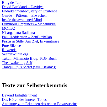
Blog de Tao
David Buckland – Davidya
Endarkenment-Mystery of Existence
Gnade
–
Präsenz
–
Erwachen
Inside the awakened Mind
Luminous Emptiness – Mahamudra
MCTB2
Nisargadatta-Sadhana
Paul Hedderman
– ZenBitchSlap
Praxis in Stille
,
Am Ziel
,
Erkenntnisse
Pure Silence
Ruwenda
SearchWithin.org
Takuin Minamoto Blog
,
PDF-Buch
The awakening Self
Tranquillity’s Secret (StillJustJames)
Texte zur Selbsterkenntnis
Beyond Enlightenment
Das Hören des inneren Tones
Anleitung zum Erkennen des reinen Bewusstseins