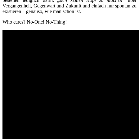
bestehen lediglich darin, „
sich keinen Kopf zu machen
“ über
Vergangenheit, Gegenwart und Zukunft und einfach nur spontan zu
existieren – genauso, wie man schon ist.
Who cares? No-One! No-Thing!