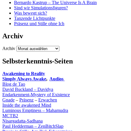
Bernardo Kastrup – The Universe Is A Brain
Sind wir Simulationsfiguren?
Was bewegt sich?
Tanzende Lichtpunkte
Präsenz und Stille ohne Ich
Archiv
Archiv
Selbsterkenntnis-Seiten
Awakening to Reality
Simply Always Awake
,
Audios
Blog de Tao
David Buckland – Davidya
Endarkenment-Mystery of Existence
Gnade
–
Präsenz
–
Erwachen
Inside the awakened Mind
Luminous Emptiness – Mahamudra
MCTB2
Nisargadatta-Sadhana
Paul Hedderman
– ZenBitchSlap