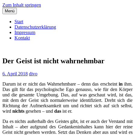
Zum Inhalt springen
Menü
Start
Datenschutzerklärung
Impressum
Kontakt
Dieter Vollmuth
Dem Leben lauschen…
Der Geist ist nicht wahrnehmbar
6. April 2018
divo
Darum ist er nicht das Wahrnehmbare – denn das erscheint
in
ihm.
Das gilt für das psychologische Ego genauso, wie für den Körper
und die gesamte Umgebung. Das, auf was geschaut wird, ist das,
mit dem der Geist sich normalerweise identifiziert. Dreht sich die
Richtung der Aufmerksamkeit um und richtet sich auf sich selbst,
wird
nichts
gesehen – und
das
ist er.
Da es nichts außerhalb des Geistes gibt, ist er auch der Verstand mit
Inhalt – aber aufgrund des Gedankeninhaltes kann hier der reine
Geist nicht gesehen werden. Setzt das Denken aber aus und wird es