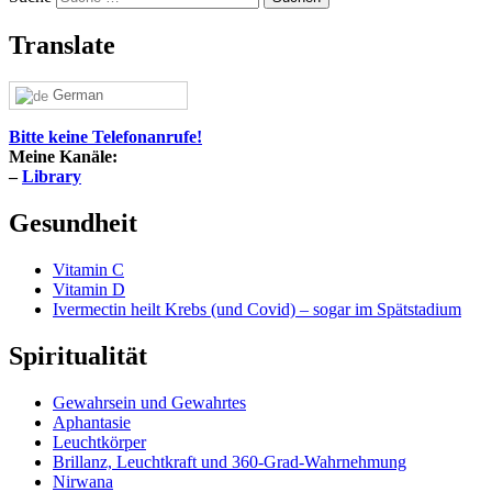
Translate
German
Bitte keine Telefonanrufe!
Meine Kanäle:
–
Library
Gesundheit
Vitamin C
Vitamin D
Ivermectin heilt Krebs (und Covid) – sogar im Spätstadium
Spiritualität
Gewahrsein und Gewahrtes
Aphantasie
Leuchtkörper
Brillanz, Leuchtkraft und 360-Grad-Wahrnehmung
Nirwana