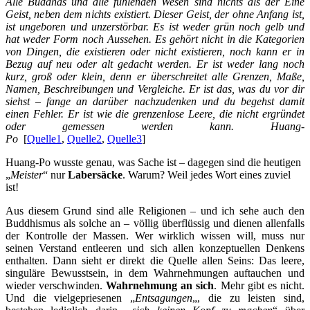
Alle Buddhas und alle fühlenden Wesen sind nichts als der Eine
Geist, neben dem nichts existiert. Dieser Geist, der ohne Anfang ist,
ist ungeboren und unzerstörbar. Es ist weder grün noch gelb und
hat weder Form noch Aussehen. Es gehört nicht in die Kategorien
von Dingen, die existieren oder nicht existieren, noch kann er in
Bezug auf neu oder alt gedacht werden. Er ist weder lang noch
kurz, groß oder klein, denn er überschreitet alle Grenzen, Maße,
Namen, Beschreibungen und Vergleiche. Er ist das, was du vor dir
siehst – fange an darüber nachzudenken und du begehst damit
einen Fehler. Er ist wie die grenzenlose Leere, die nicht ergründet
oder gemessen werden kann. Huang-
Po
[
Quelle1
,
Quelle2
,
Quelle3
]
Huang-Po wusste genau, was Sache ist – dagegen sind die heutigen
„
Meister
“ nur
Labersäcke
. Warum? Weil jedes Wort eines zuviel
ist!
Aus diesem Grund sind alle Religionen – und ich sehe auch den
Buddhismus als solche an – völlig überflüssig und dienen allenfalls
der Kontrolle der Massen. Wer wirklich wissen will, muss nur
seinen Verstand entleeren und sich allen konzeptuellen Denkens
enthalten. Dann sieht er direkt die Quelle allen Seins: Das leere,
singuläre Bewusstsein, in dem Wahrnehmungen auftauchen und
wieder verschwinden.
Wahrnehmung an sich
. Mehr gibt es nicht.
Und die vielgepriesenen „
Entsagungen
„, die zu leisten sind,