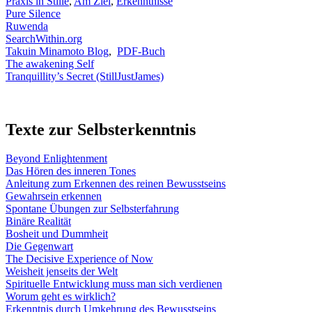
Praxis in Stille
,
Am Ziel
,
Erkenntnisse
Pure Silence
Ruwenda
SearchWithin.org
Takuin Minamoto Blog
,
PDF-Buch
The awakening Self
Tranquillity’s Secret (StillJustJames)
Texte zur Selbsterkenntnis
Beyond Enlightenment
Das Hören des inneren Tones
Anleitung zum Erkennen des reinen Bewusstseins
Gewahrsein erkennen
Spontane Übungen zur Selbsterfahrung
Binäre Realität
Bosheit und Dummheit
Die Gegenwart
The Decisive Experience of Now
Weisheit jenseits der Welt
Spirituelle Entwicklung muss man sich verdienen
Worum geht es wirklich?
Erkenntnis durch Umkehrung des Bewusstseins