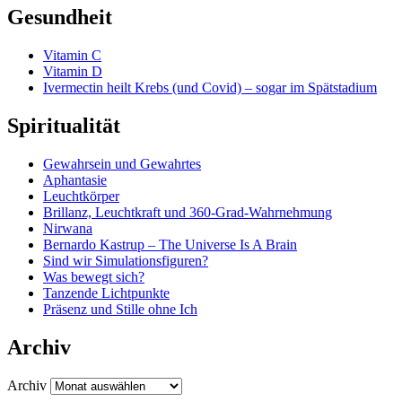
Gesundheit
Vitamin C
Vitamin D
Ivermectin heilt Krebs (und Covid) – sogar im Spätstadium
Spiritualität
Gewahrsein und Gewahrtes
Aphantasie
Leuchtkörper
Brillanz, Leuchtkraft und 360-Grad-Wahrnehmung
Nirwana
Bernardo Kastrup – The Universe Is A Brain
Sind wir Simulationsfiguren?
Was bewegt sich?
Tanzende Lichtpunkte
Präsenz und Stille ohne Ich
Archiv
Archiv