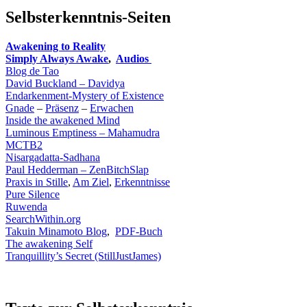
Selbsterkenntnis-Seiten
Awakening to Reality
Simply Always Awake
,
Audios
Blog de Tao
David Buckland – Davidya
Endarkenment-Mystery of Existence
Gnade
–
Präsenz
–
Erwachen
Inside the awakened Mind
Luminous Emptiness – Mahamudra
MCTB2
Nisargadatta-Sadhana
Paul Hedderman
– ZenBitchSlap
Praxis in Stille
,
Am Ziel
,
Erkenntnisse
Pure Silence
Ruwenda
SearchWithin.org
Takuin Minamoto Blog
,
PDF-Buch
The awakening Self
Tranquillity’s Secret (StillJustJames)