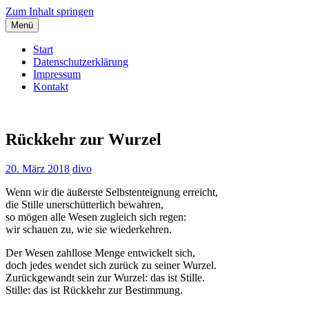
Zum Inhalt springen
Menü
Start
Datenschutzerklärung
Impressum
Kontakt
Dieter Vollmuth
Dem Leben lauschen…
Rückkehr zur Wurzel
20. März 2018
divo
Wenn wir die äußerste Selbstenteignung erreicht,
die Stille unerschütterlich bewahren,
so mögen alle Wesen zugleich sich regen:
wir schauen zu, wie sie wiederkehren.
Der Wesen zahllose Menge entwickelt sich,
doch jedes wendet sich zurück zu seiner Wurzel.
Zurückgewandt sein zur Wurzel: das ist Stille.
Stille: das ist Rückkehr zur Bestimmung.