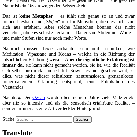
Tiere, Menschen. Der Ozean
ist
die gesamte Natur – die gesamte
Natur
ist
ein Ozean wogenden Wissen-Seins.
Das ist
keine Metapher
– es fühlt sich genau so an und zwar
immer. Deshalb sind „
Stufen
“ nur für Menschen, die dies nicht von
sich aus erfahren. Aber solche Menschen können das nicht
verstehen, ohne es selbst zu erfahren. Daher sind Stufen nur Worte –
und mehr Stufen sind nur noch mehr Worte.
Natürlich müssen Texte vorhanden sein und Techniken, wie
Meditation, Vipassana und Koans – welche in die Richtung der
tatsächlichen Erfahrung weisen. Aber
die eigentliche Erfahrung ist
immer da
, sie kann nicht gemacht werden, sie ist, wie die Realität
sich selbst ausdrückt und erfährt. Soweit es hier gesehen wird, ist
alles, was nicht dieser selbstlosen, zentrumslosen, grenzenlosen,
impermanenten Erfahrung entspricht, eine Fabrikation des
Verstandes.
Nachtrag: Der
Ozean
wurde über mehrere Jahre viele Male erlebt
aber nie so intensiv und als die sensorisch erfahrbare Realität –
sondern immer als eine Art verdeckter Hintergrund.
Suche
Translate