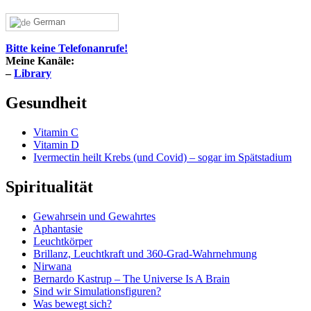
German
Bitte keine Telefonanrufe!
Meine Kanäle:
–
Library
Gesundheit
Vitamin C
Vitamin D
Ivermectin heilt Krebs (und Covid) – sogar im Spätstadium
Spiritualität
Gewahrsein und Gewahrtes
Aphantasie
Leuchtkörper
Brillanz, Leuchtkraft und 360-Grad-Wahrnehmung
Nirwana
Bernardo Kastrup – The Universe Is A Brain
Sind wir Simulationsfiguren?
Was bewegt sich?