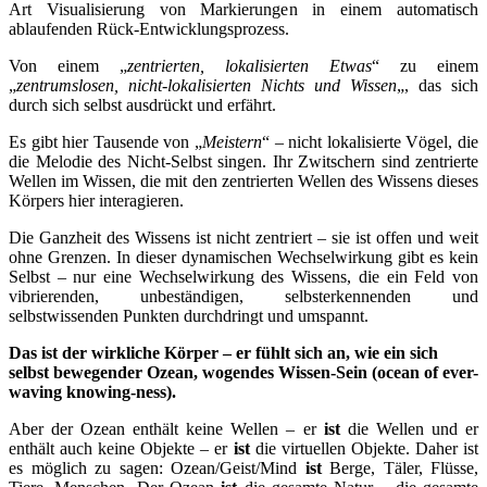
Art Visualisierung von Markierungen in einem automatisch
ablaufenden Rück-Entwicklungsprozess.
Von einem „
zentrierten, lokalisierten Etwas
“ zu einem
„
zentrumslosen, nicht-lokalisierten Nichts und Wissen
„, das sich
durch sich selbst ausdrückt und erfährt.
Es gibt hier Tausende von „
Meistern
“ – nicht lokalisierte Vögel, die
die Melodie des Nicht-Selbst singen. Ihr Zwitschern sind zentrierte
Wellen im Wissen, die mit den zentrierten Wellen des Wissens dieses
Körpers hier interagieren.
Die Ganzheit des Wissens ist nicht zentriert – sie ist offen und weit
ohne Grenzen. In dieser dynamischen Wechselwirkung gibt es kein
Selbst – nur eine Wechselwirkung des Wissens, die ein Feld von
vibrierenden, unbeständigen, selbsterkennenden und
selbstwissenden Punkten durchdringt und umspannt.
Das ist der wirkliche Körper – er fühlt sich an, wie ein sich
selbst bewegender Ozean, wogendes Wissen-Sein (ocean of ever-
waving knowing-ness).
Aber der Ozean enthält keine Wellen – er
ist
die Wellen und er
enthält auch keine Objekte – er
ist
die virtuellen Objekte. Daher ist
es möglich zu sagen: Ozean/Geist/Mind
ist
Berge, Täler, Flüsse,