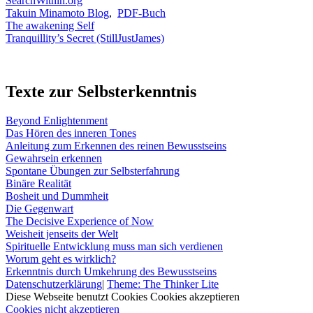
SearchWithin.org
Takuin Minamoto Blog
,
PDF-Buch
The awakening Self
Tranquillity’s Secret (StillJustJames)
Texte zur Selbsterkenntnis
Beyond Enlightenment
Das Hören des inneren Tones
Anleitung zum Erkennen des reinen Bewusstseins
Gewahrsein erkennen
Spontane Übungen zur Selbsterfahrung
Binäre Realität
Bosheit und Dummheit
Die Gegenwart
The Decisive Experience of Now
Weisheit jenseits der Welt
Spirituelle Entwicklung muss man sich verdienen
Worum geht es wirklich?
Erkenntnis durch Umkehrung des Bewusstseins
Datenschutzerklärung
|
Theme: The Thinker Lite
Diese Webseite benutzt Cookies
Cookies akzeptieren
Cookies nicht akzeptieren