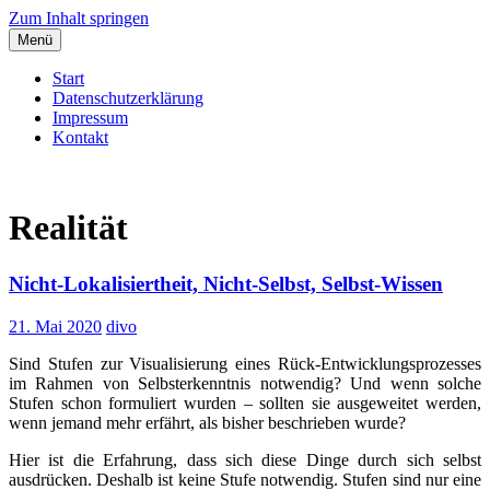
Zum Inhalt springen
Menü
Start
Datenschutzerklärung
Impressum
Kontakt
Dieter Vollmuth
Dem Leben lauschen…
Realität
Nicht-Lokalisiertheit, Nicht-Selbst, Selbst-Wissen
21. Mai 2020
divo
Sind Stufen zur Visualisierung eines Rück-Entwicklungsprozesses
im Rahmen von Selbsterkenntnis notwendig? Und wenn solche
Stufen schon formuliert wurden – sollten sie ausgeweitet werden,
wenn jemand mehr erfährt, als bisher beschrieben wurde?
Hier ist die Erfahrung, dass sich diese Dinge durch sich selbst
ausdrücken. Deshalb ist keine Stufe notwendig. Stufen sind nur eine