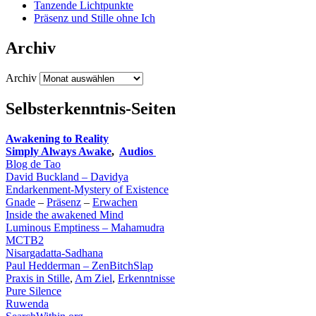
Tanzende Lichtpunkte
Präsenz und Stille ohne Ich
Archiv
Archiv
Selbsterkenntnis-Seiten
Awakening to Reality
Simply Always Awake
,
Audios
Blog de Tao
David Buckland – Davidya
Endarkenment-Mystery of Existence
Gnade
–
Präsenz
–
Erwachen
Inside the awakened Mind
Luminous Emptiness – Mahamudra
MCTB2
Nisargadatta-Sadhana
Paul Hedderman
– ZenBitchSlap
Praxis in Stille
,
Am Ziel
,
Erkenntnisse
Pure Silence
Ruwenda